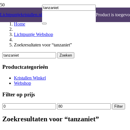
Lichtpuntjekristallen.nl
Product
is toegevo
Home
Lichtpuntje Webshop
Zoekresultaten voor “tanzaniet”
Zoeken
Zoeken
naar:
Productcategorieën
Kristallen Winkel
Webshop
Filter op prijs
Min.
Max.
Filter
prijs
prijs
Zoekresultaten voor “tanzaniet”