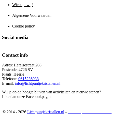
Wie zijn wij!
Algemene Voorwaarden
Cookie policy
Social media
Contact info
Adres: Herelsestraat 208
Postcode: 4726 SV
Plaats: Heerle
Telefoon:
0615236038
E-mail:
info@lichtpuntjekristallen.nl
Wil je op de hoogte blijven van activiteiten en nieuwe stenen?
Like dan onze Facebookpagina.
© 2014 - 2026
Lichtpuntjekristallen.nl
–
Webshop ontwikkeld door: