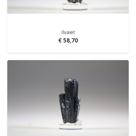
Ilvaïet
€
58,70