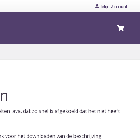
Mijn Account
Geen producten in de winkelwagen.
an
lten lava, dat zo snel is afgekoeld dat het niet heeft
ink voor het downloaden van de beschrijving