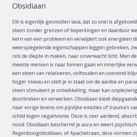
Obsidiaan
Dit is eigenlijk gesmolten lava, dat zo snel is afgekoeld
steen zonder grenzen of beperkingen en daardoor werk
kern van een probleem en verwijdert ook energieën di
weerspiegelende eigenschappen leggen gebreken, zwa
reis de diepte in maken, naar onverwacht licht. Men den
meeste mensen is naar binnen gaan en innerlijke verwo
een steen van relativeren, volhouden en overeind blijve
hoger niveau en stelt je in staat om de aardse en par
steen stimuleert je ontwikkeling, maar kan onplezier
doorbreken en verwerken. Obsidiaan biedt diepgaande
naar vorige levens om pijnlijke emoties of trauma’s v
schild tegen negativisme. Deze is zeer aardend, absorb
nood. Obsidiaan beschermt je aura en weert psychische 
Regenboogobsidiaan, of Apachetraan, deze vormen zijn