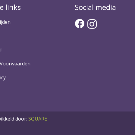
e links
Social media
ijden
!
 Voorwaarden
icy
kkeld door:
SQUARE