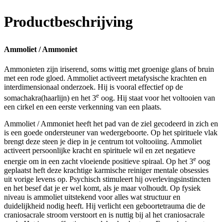
(inclusief
standaardjes)
Productbeschrijving
aantal
Ammoliet / Ammoniet
Ammonieten zijn iriserend, soms wittig met groenige glans of bruin
met een rode gloed. Ammoliet activeert metafysische krachten en
interdimensionaal onderzoek. Hij is vooral effectief op de
e
somachakra(haarlijn) en het 3
oog. Hij staat voor het voltooien van
een cirkel en een eerste verkenning van een plaats.
Ammoliet / Ammoniet heeft het pad van de ziel gecodeerd in zich en
is een goede ondersteuner van wedergeboorte. Op het spirituele vlak
brengt deze steen je diep in je centrum tot voltooiing. Ammoliet
activeert persoonlijke kracht en spirituele wil en zet negatieve
e
energie om in een zacht vloeiende positieve spiraal. Op het 3
oog
geplaatst heft deze krachtige karmische reiniger mentale obsessies
uit vorige levens op. Psychisch stimuleert hij overlevingsinstincten
en het besef dat je er wel komt, als je maar volhoudt. Op fysiek
niveau is ammoliet uitstekend voor alles wat structuur en
duidelijkheid nodig heeft. Hij verlicht een geboortetrauma die de
craniosacrale stroom verstoort en is nuttig bij al het craniosacrale