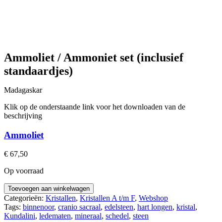
Ammoliet / Ammoniet set (inclusief
standaardjes)
Madagaskar
Klik op de onderstaande link voor het downloaden van de
beschrijving
Ammoliet
€
67,50
Op voorraad
Ammoliet
Toevoegen aan winkelwagen
/
Categorieën:
Kristallen
,
Kristallen A t/m F
,
Webshop
Ammoniet
Tags:
binnenoor
,
cranio sacraal
,
edelsteen
,
hart longen
,
kristal
,
set
Kundalini
,
ledematen
,
mineraal
,
schedel
,
steen