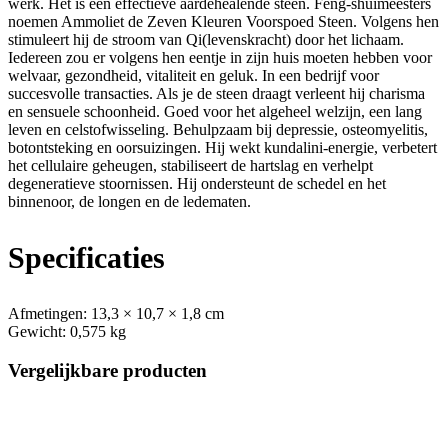
werk. Het is een effectieve aardehealende steen. Feng-shuimeesters
noemen Ammoliet de Zeven Kleuren Voorspoed Steen. Volgens hen
stimuleert hij de stroom van Qi(levenskracht) door het lichaam.
Iedereen zou er volgens hen eentje in zijn huis moeten hebben voor
welvaar, gezondheid, vitaliteit en geluk. In een bedrijf voor
succesvolle transacties. Als je de steen draagt verleent hij charisma
en sensuele schoonheid. Goed voor het algeheel welzijn, een lang
leven en celstofwisseling. Behulpzaam bij depressie, osteomyelitis,
botontsteking en oorsuizingen. Hij wekt kundalini-energie, verbetert
het cellulaire geheugen, stabiliseert de hartslag en verhelpt
degeneratieve stoornissen. Hij ondersteunt de schedel en het
binnenoor, de longen en de ledematen.
Specificaties
Afmetingen:
13,3 × 10,7 × 1,8 cm
Gewicht:
0,575 kg
Vergelijkbare producten