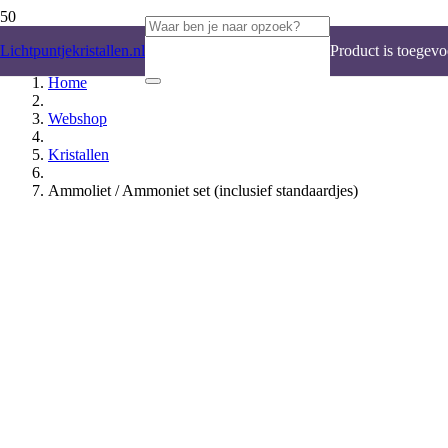
Lichtpuntjekristallen.nl
Product
is toegevo
Home
Webshop
Kristallen
Ammoliet / Ammoniet set (inclusief standaardjes)