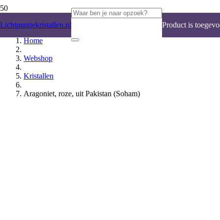
Lichtpuntjekristallen.nl
Product
is toegevo
Home
Webshop
Kristallen
Aragoniet, roze, uit Pakistan (Soham)