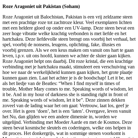
Roze Aragoniet uit Pakistan (Soham)
Roze Aragoniet uit Balochistan, Pakistan is een vrij zeldzame steen
met een prachtige roze tot zachtroze kleur. Veel exemplaren lichten
met een heldere gloed op onder een UV-lamp. Deze steen bevat een
zeer hoge vibratie welke krachtig verbonden is met liefde en het
hartchakra. Deze liefdevolle steen brengt ons voorbij het verhaal, het
spel, voorbij de nonsens, leugens, oplichting, fake, illusies en
voorbij grenzen. Als we een keus maken om vanuit ons hart te gaan
leven, i.p.v. uit ons hoofd, kunnen we achter de sluier gaan kijken.
Roze Aragoniet helpt ons daarbij. Dit roze kristal, die een krachtige
verbinding met je hartchakra maakt, stimuleert een verschuiving van
hoe we naar de werkelijkheid kunnen gaan kijken, het grote plaatje
kunnen gaan zien. Laat het achter je is de boodschap! Let it be, net
als het liedje van de Beatles: “When I find myself in times of
trouble, Mother Mary comes to me. Speaking words of wisdom, let
it be. And in my hour of darkness she is standing right in front of
me. Speaking words of wisdom, let it be”. Deze zinnen dekken
zoveel van de lading waar het om gaat: Vertrouw, laat los, geef je
over. Het is geen ‘doen’, het is een ‘laten’. Overgave, leven vanuit
het Nu, dan glijden we een andere dimensie in, worden we
uitgelijnd. Verbinding met Moeder Aarde en met de Kosmos. Deze
steen bevat kosmische sleutels en coderingen, welke ons helpen in
dit proces. Het donkergrijs, wat in sommige stenen voorkomt is