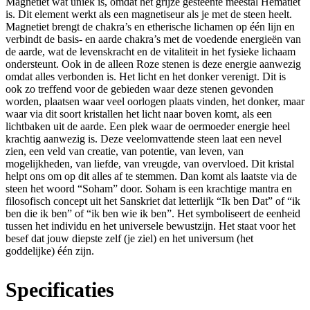
Magnetiet wat uniek is, omdat het grijze gesteente meestal Hematiet
is. Dit element werkt als een magnetiseur als je met de steen heelt.
Magnetiet brengt de chakra’s en etherische lichamen op één lijn en
verbindt de basis- en aarde chakra’s met de voedende energieën van
de aarde, wat de levenskracht en de vitaliteit in het fysieke lichaam
ondersteunt. Ook in de alleen Roze stenen is deze energie aanwezig
omdat alles verbonden is. Het licht en het donker verenigt. Dit is
ook zo treffend voor de gebieden waar deze stenen gevonden
worden, plaatsen waar veel oorlogen plaats vinden, het donker, maar
waar via dit soort kristallen het licht naar boven komt, als een
lichtbaken uit de aarde. Een plek waar de oermoeder energie heel
krachtig aanwezig is. Deze veelomvattende steen laat een nevel
zien, een veld van creatie, van potentie, van leven, van
mogelijkheden, van liefde, van vreugde, van overvloed. Dit kristal
helpt ons om op dit alles af te stemmen. Dan komt als laatste via de
steen het woord “Soham” door. Soham is een krachtige mantra en
filosofisch concept uit het Sanskriet dat letterlijk “Ik ben Dat” of “ik
ben die ik ben” of “ik ben wie ik ben”. Het symboliseert de eenheid
tussen het individu en het universele bewustzijn. Het staat voor het
besef dat jouw diepste zelf (je ziel) en het universum (het
goddelijke) één zijn.
Specificaties