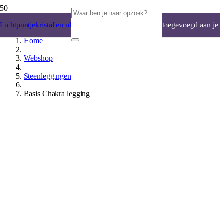
Product
is
Lichtpuntjekristallen.nl
toegevoegd aan je
Home
winkelwagen.
Webshop
Steenleggingen
Basis Chakra legging