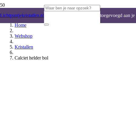
Product
is
Lichtpuntjekristallen.nl
toegevoegd aan je
Home
winkelwagen.
Webshop
Kristallen
Calciet helder bol