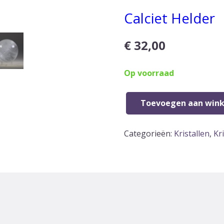
Calciet Helder
€
32,00
Op voorraad
Toevoegen aan win
Calciet
helder
Categorieën:
Kristallen
,
Kr
bol
aantal