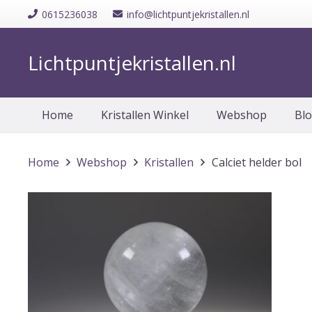
0615236038
info@lichtpuntjekristallen.nl
Lichtpuntjekristallen.nl
Home
Kristallen Winkel
Webshop
Bl
Home
Webshop
Kristallen
Calciet helder bol