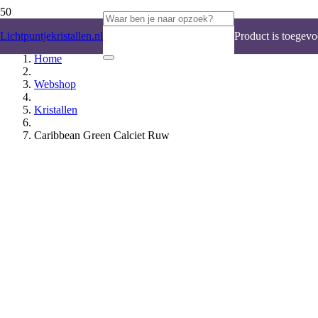
Lichtpuntjekristallen.nl
Product
is toegevo
Home
Webshop
Kristallen
Caribbean Green Calciet Ruw