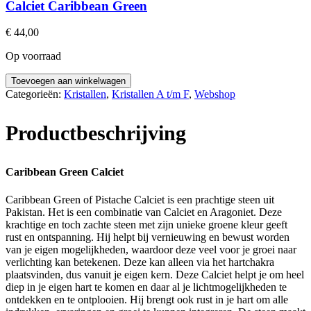
Calciet Caribbean Green
€
44,00
Op voorraad
Caribbean
Toevoegen aan winkelwagen
Green
Categorieën:
Kristallen
,
Kristallen A t/m F
,
Webshop
Calciet
Ruw
Productbeschrijving
aantal
Caribbean Green Calciet
Caribbean Green of Pistache Calciet is een prachtige steen uit
Pakistan. Het is een combinatie van Calciet en Aragoniet. Deze
krachtige en toch zachte steen met zijn unieke groene kleur geeft
rust en ontspanning. Hij helpt bij vernieuwing en bewust worden
van je eigen mogelijkheden, waardoor deze veel voor je groei naar
verlichting kan betekenen. Deze kan alleen via het hartchakra
plaatsvinden, dus vanuit je eigen kern. Deze Calciet helpt je om heel
diep in je eigen hart te komen en daar al je lichtmogelijkheden te
ontdekken en te ontplooien. Hij brengt ook rust in je hart om alle