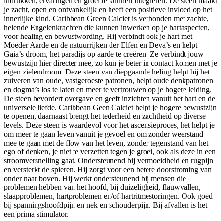
indrukken, ervaringen en groei te kunnen integreren. De steen maakt
je zacht, open en ontvankelijk en heeft een positieve invloed op het
innerlijke kind. Caribbean Green Calciet is verbonden met zachte,
helende Engelenkrachten die kunnen inwerken op je hartaspecten,
voor healing en bewustwording. Hij verbindt ook je hart met
Moeder Aarde en de natuurrijken der Elfen en Deva’s en helpt
Gaia’s droom, het paradijs op aarde te creëren. Ze verbindt jouw
bewustzijn hier directer mee, zo kun je beter in contact komen met je
eigen zielendroom. Deze steen van diepgaande heling helpt bij het
zuiveren van oude, vastgeroeste patronen, helpt oude denkpatronen
en dogma’s los te laten en meer te vertrouwen op je hogere leiding.
De steen bevordert overgave en geeft inzichten vanuit het hart en de
universele liefde. Caribbean Geen Calciet helpt je hogere bewustzijn
te openen, daarnaast brengt het tederheid en zachtheid op diverse
levels. Deze steen is waardevol voor het ascensieproces, het helpt je
om meer te gaan leven vanuit je gevoel en om zonder weerstand
mee te gaan met de flow van het leven, zonder tegenstand van het
ego of denken, je niet te verzetten tegen je groei, ook als deze in een
stroomversnelling gaat. Ondersteunend bij vermoeidheid en rugpijn
en versterkt de spieren. Hij zorgt voor een betere doorstroming van
onder naar boven. Hij werkt ondersteunend bij mensen die
problemen hebben van het hoofd, bij duizeligheid, flauwvallen,
slaapproblemen, hartproblemen en/of hartritmestoringen. Ook goed
bij spanningshoofdpijn en nek en schouderpijn. Bij afvallen is het
een prima stimulator.