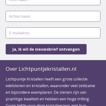
Over Lichtpuntjekristallen.nl
Lichtpuntje Kristallen heeft een grote collectie
edelstenen en kristallen, waaronder veel zeldzame
en bijzondere exemplaren. De stenen zijn van
prachtige kwaliteit en hebben een hoge trilling.
Grote liefde voor deze kristalwezens met hun