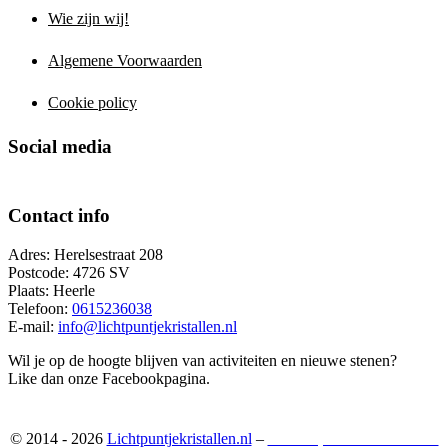
Wie zijn wij!
Algemene Voorwaarden
Cookie policy
Social media
Contact info
Adres: Herelsestraat 208
Postcode: 4726 SV
Plaats: Heerle
Telefoon:
0615236038
E-mail:
info@lichtpuntjekristallen.nl
Wil je op de hoogte blijven van activiteiten en nieuwe stenen?
Like dan onze Facebookpagina.
© 2014 - 2026
Lichtpuntjekristallen.nl
–
Webshop ontwikkeld door: