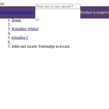
Lichtpuntjekristallen.nl
Product
is toegevo
Home
Kristallen Winkel
kristallen I
Ioliet met zwarte Toermalijn in kwarts