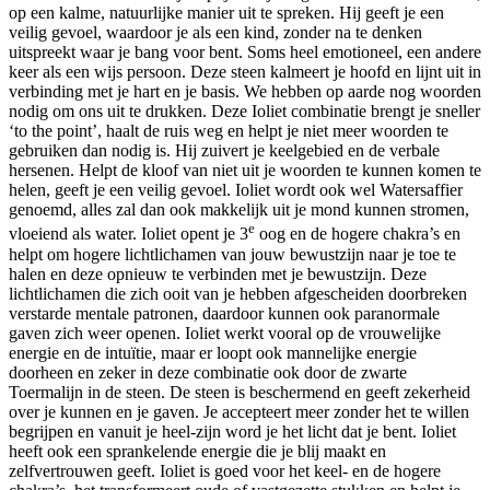
op een kalme, natuurlijke manier uit te spreken. Hij geeft je een
veilig gevoel, waardoor je als een kind, zonder na te denken
uitspreekt waar je bang voor bent. Soms heel emotioneel, een andere
keer als een wijs persoon. Deze steen kalmeert je hoofd en lijnt uit in
verbinding met je hart en je basis. We hebben op aarde nog woorden
nodig om ons uit te drukken. Deze Ioliet combinatie brengt je sneller
‘to the point’, haalt de ruis weg en helpt je niet meer woorden te
gebruiken dan nodig is. Hij zuivert je keelgebied en de verbale
hersenen. Helpt de kloof van niet uit je woorden te kunnen komen te
helen, geeft je een veilig gevoel. Ioliet wordt ook wel Watersaffier
genoemd, alles zal dan ook makkelijk uit je mond kunnen stromen,
e
vloeiend als water. Ioliet opent je 3
oog en de hogere chakra’s en
helpt om hogere lichtlichamen van jouw bewustzijn naar je toe te
halen en deze opnieuw te verbinden met je bewustzijn. Deze
lichtlichamen die zich ooit van je hebben afgescheiden doorbreken
verstarde mentale patronen, daardoor kunnen ook paranormale
gaven zich weer openen. Ioliet werkt vooral op de vrouwelijke
energie en de intuïtie, maar er loopt ook mannelijke energie
doorheen en zeker in deze combinatie ook door de zwarte
Toermalijn in de steen. De steen is beschermend en geeft zekerheid
over je kunnen en je gaven. Je accepteert meer zonder het te willen
begrijpen en vanuit je heel-zijn word je het licht dat je bent. Ioliet
heeft ook een sprankelende energie die je blij maakt en
zelfvertrouwen geeft. Ioliet is goed voor het keel- en de hogere