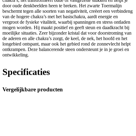
chakra’s, het transformeert oude of vastgezette stukken en helpt je
door oude denkbeelden heen te breken. Het zwarte Toermalijn
beschermt tegen alle soorten van negativiteit, creëert een verbindeng
van de hogere chakra’s met het basischakra, aardt energie en
vergroot de fysieke vitaliteit, waarbij spanningen en stress ontladen
mogen worden. Hij maakt positief en geeft steun en daadkracht bij
moeilijke situaties. Zeer bijzonder kristal dat voor doorstroming van
de aderen en alle chakra’s zorgt, de keel, de nek, het hoofd en het
longebied ontspant, maar ook het gebied rond de zonnevlecht helpt
ontkrampen. Deze balancerende steen ondersteunt je in je groei en
ontwikkeling.
Specificaties
Vergelijkbare producten