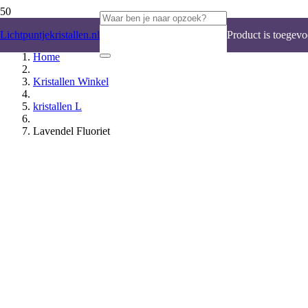
Lichtpuntjekristallen.nl
Product
is toegevo
Home
Kristallen Winkel
kristallen L
Lavendel Fluoriet