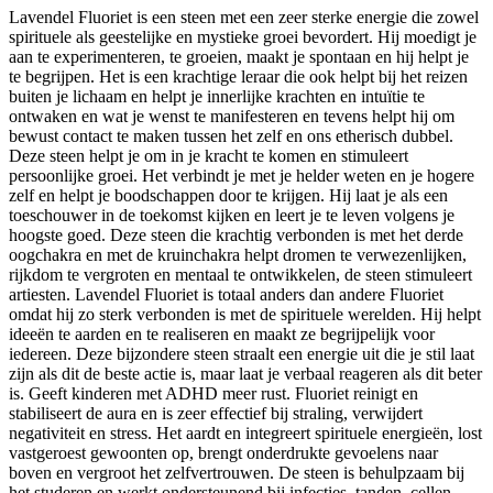
Lavendel Fluoriet is een steen met een zeer sterke energie die zowel
spirituele als geestelijke en mystieke groei bevordert. Hij moedigt je
aan te experimenteren, te groeien, maakt je spontaan en hij helpt je
te begrijpen. Het is een krachtige leraar die ook helpt bij het reizen
buiten je lichaam en helpt je innerlijke krachten en intuïtie te
ontwaken en wat je wenst te manifesteren en tevens helpt hij om
bewust contact te maken tussen het zelf en ons etherisch dubbel.
Deze steen helpt je om in je kracht te komen en stimuleert
persoonlijke groei. Het verbindt je met je helder weten en je hogere
zelf en helpt je boodschappen door te krijgen. Hij laat je als een
toeschouwer in de toekomst kijken en leert je te leven volgens je
hoogste goed. Deze steen die krachtig verbonden is met het derde
oogchakra en met de kruinchakra helpt dromen te verwezenlijken,
rijkdom te vergroten en mentaal te ontwikkelen, de steen stimuleert
artiesten. Lavendel Fluoriet is totaal anders dan andere Fluoriet
omdat hij zo sterk verbonden is met de spirituele werelden. Hij helpt
ideeën te aarden en te realiseren en maakt ze begrijpelijk voor
iedereen. Deze bijzondere steen straalt een energie uit die je stil laat
zijn als dit de beste actie is, maar laat je verbaal reageren als dit beter
is. Geeft kinderen met ADHD meer rust. Fluoriet reinigt en
stabiliseert de aura en is zeer effectief bij straling, verwijdert
negativiteit en stress. Het aardt en integreert spirituele energieën, lost
vastgeroest gewoonten op, brengt onderdrukte gevoelens naar
boven en vergroot het zelfvertrouwen. De steen is behulpzaam bij
het studeren en werkt ondersteunend bij infecties, tanden, cellen,