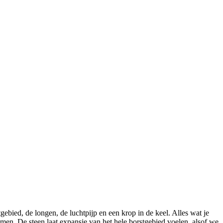
tgebied, de longen, de luchtpijp en een krop in de keel. Alles wat je
omen. De steen laat expansie van het hele borstgebied voelen, alsof we