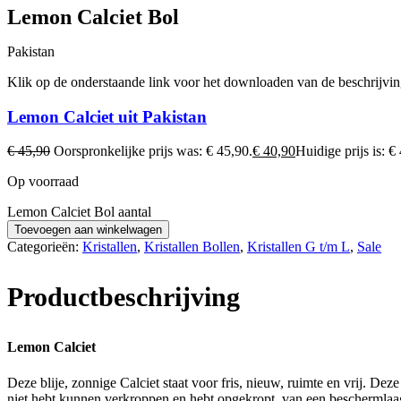
Lemon Calciet Bol
Pakistan
Klik op de onderstaande link voor het downloaden van de beschrijvi
Lemon Calciet uit Pakistan
€
45,90
Oorspronkelijke prijs was: € 45,90.
€
40,90
Huidige prijs is: €
Op voorraad
Lemon Calciet Bol aantal
Toevoegen aan winkelwagen
Categorieën:
Kristallen
,
Kristallen Bollen
,
Kristallen G t/m L
,
Sale
Productbeschrijving
Lemon Calciet
Deze blije, zonnige Calciet staat voor fris, nieuw, ruimte en vrij. Dez
niet hebt kunnen verkroppen en hebt opgekropt, van een beschermlaag h