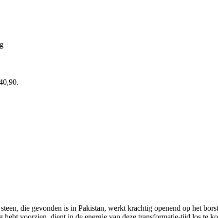
ng
 40,90.
e steen, die gevonden is in Pakistan, werkt krachtig openend op het bors
ebt voorzien, dient in de energie van deze transformatie-tijd los te k