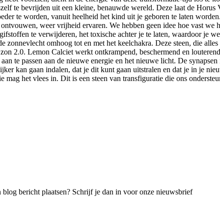
nszelf te bevrijden uit een kleine, benauwde wereld. Deze laat de Horus V
der te worden, vanuit heelheid het kind uit je geboren te laten worden. 
n ontvouwen, weer vrijheid ervaren. We hebben geen idee hoe vast we 
gifstoffen te verwijderen, het toxische achter je te laten, waardoor je 
e zonnevlecht omhoog tot en met het keelchakra. Deze steen, die alles w
n zon 2.0. Lemon Calciet werkt ontkrampend, beschermend en louterend, 
an te passen aan de nieuwe energie en het nieuwe licht. De synapsen i
ijker kan gaan indalen, dat je dit kunt gaan uitstralen en dat je in je 
e mag het vlees in. Dit is een steen van transfiguratie die ons ondersteu
blog bericht plaatsen? Schrijf je dan in voor onze nieuwsbrief