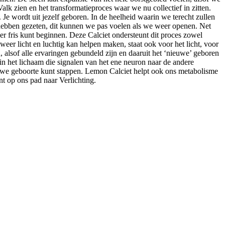
alk zien en het transformatieproces waar we nu collectief in zitten.
Je wordt uit jezelf geboren. In de heelheid waarin we terecht zullen
hebben gezeten, dit kunnen we pas voelen als we weer openen. Net
weer fris kunt beginnen. Deze Calciet ondersteunt dit proces zowel
eer licht en luchtig kan helpen maken, staat ook voor het licht, voor
alsof alle ervaringen gebundeld zijn en daaruit het ‘nieuwe’ geboren
n het lichaam die signalen van het ene neuron naar de andere
nieuwe geboorte kunt stappen. Lemon Calciet helpt ook ons metabolisme
nt op ons pad naar Verlichting.