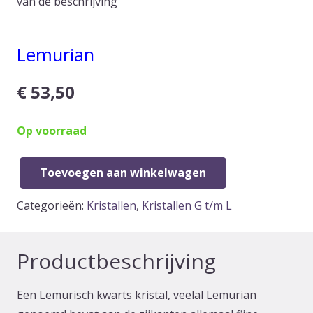
van de beschrijving
Lemurian
€
53,50
Op voorraad
Toevoegen aan winkelwagen
Lemurian
aantal
Categorieën:
Kristallen
,
Kristallen G t/m L
Productbeschrijving
Een Lemurisch kwarts kristal, veelal Lemurian