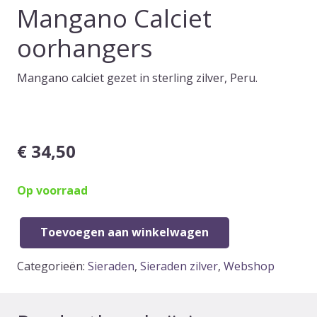
Mangano Calciet
oorhangers
Mangano calciet gezet in sterling zilver, Peru.
€
34,50
Op voorraad
Toevoegen aan winkelwagen
Mangano
Calciet
Categorieën:
Sieraden
,
Sieraden zilver
,
Webshop
oorhangers
aantal