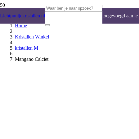
Product
is
Lichtpuntjekristallen.nl
toegevoegd aan je
Home
winkelwagen.
Kristallen Winkel
kristallen M
Mangano Calciet