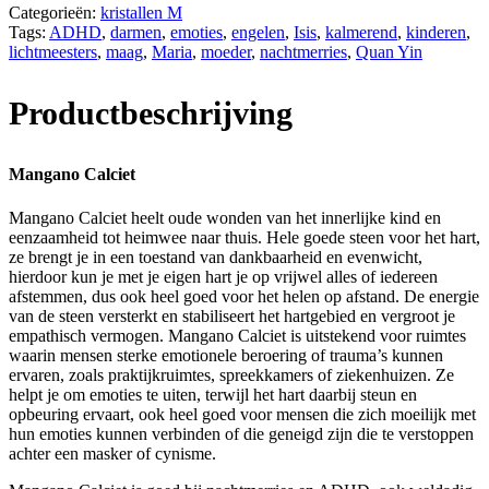
Categorieën:
kristallen M
Tags:
ADHD
,
darmen
,
emoties
,
engelen
,
Isis
,
kalmerend
,
kinderen
,
lichtmeesters
,
maag
,
Maria
,
moeder
,
nachtmerries
,
Quan Yin
Productbeschrijving
Mangano Calciet
Mangano Calciet heelt oude wonden van het innerlijke kind en
eenzaamheid tot heimwee naar thuis. Hele goede steen voor het hart,
ze brengt je in een toestand van dankbaarheid en evenwicht,
hierdoor kun je met je eigen hart je op vrijwel alles of iedereen
afstemmen, dus ook heel goed voor het helen op afstand. De energie
van de steen versterkt en stabiliseert het hartgebied en vergroot je
empathisch vermogen. Mangano Calciet is uitstekend voor ruimtes
waarin mensen sterke emotionele beroering of trauma’s kunnen
ervaren, zoals praktijkruimtes, spreekkamers of ziekenhuizen. Ze
helpt je om emoties te uiten, terwijl het hart daarbij steun en
opbeuring ervaart, ook heel goed voor mensen die zich moeilijk met
hun emoties kunnen verbinden of die geneigd zijn die te verstoppen
achter een masker of cynisme.