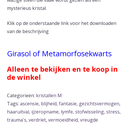
wazige steen die vaak wordt gezien als een
mysterieus kristal.
Klik op de onderstaande link voor het downloaden
van de beschrijving
Girasol of Metamorfosekwarts
Alleen te bekijken en te koop in
de winkel
Categorieën:
kristallen M
Tags:
ascensie
,
blijheid
,
fantasie
,
gezichtsvermogen
,
haaruitval
,
ijzeropname
,
lymfe
,
stofwisseling
,
stress
,
trauma's
,
verdriet
,
vermoeidheid
,
vreugde