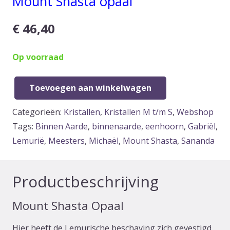
Mount Shasta opaal
€
46,40
Op voorraad
Toevoegen aan winkelwagen
Mount
Shasta
Categorieën:
Kristallen
,
Kristallen M t/m S
,
Webshop
Opaal
Tags:
Binnen Aarde
,
binnenaarde
,
eenhoorn
,
Gabriël
,
aantal
Lemurië
,
Meesters
,
Michaël
,
Mount Shasta
,
Sananda
Productbeschrijving
Mount Shasta Opaal
Hier heeft de Lemurische beschaving zich gevestigd