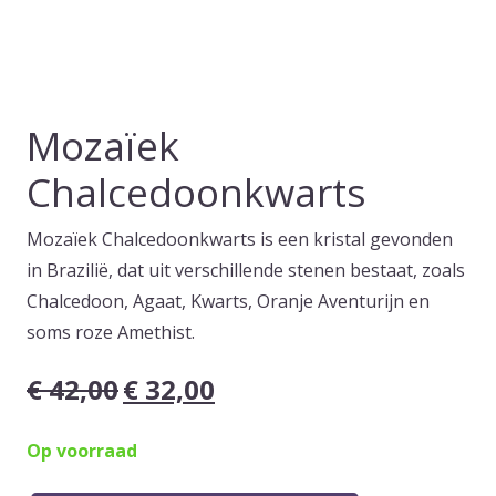
Mozaïek
Chalcedoonkwarts
Mozaïek Chalcedoonkwarts is een kristal gevonden
in Brazilië, dat uit verschillende stenen bestaat, zoals
Chalcedoon, Agaat, Kwarts, Oranje Aventurijn en
soms roze Amethist.
€
42,00
€
32,00
Oorspronkelijke
Huidige
prijs
prijs
Op voorraad
was:
is:
€ 42,00.
€ 32,00.