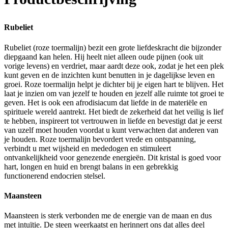
Rubeliet
Rubeliet (roze toermalijn) bezit een grote liefdeskracht die bijzonder
diepgaand kan helen. Hij heelt niet alleen oude pijnen (ook uit
vorige levens) en verdriet, maar aardt deze ook, zodat je het een plek
kunt geven en de inzichten kunt benutten in je dagelijkse leven en
groei. Roze toermalijn helpt je dichter bij je eigen hart te blijven. Het
laat je inzien om van jezelf te houden en jezelf alle ruimte tot groei te
geven. Het is ook een afrodisiacum dat liefde in de materiële en
spirituele wereld aantrekt. Het biedt de zekerheid dat het veilig is lief
te hebben, inspireert tot vertrouwen in liefde en bevestigt dat je eerst
van uzelf moet houden voordat u kunt verwachten dat anderen van
je houden. Roze toermalijn bevordert vrede en ontspanning,
verbindt u met wijsheid en mededogen en stimuleert
ontvankelijkheid voor genezende energieën. Dit kristal is goed voor
hart, longen en huid en brengt balans in een gebrekkig
functionerend endocrien stelsel.
Maansteen
Maansteen is sterk verbonden me de energie van de maan en dus
met intuïtie. De steen weerkaatst en herinnert ons dat alles deel