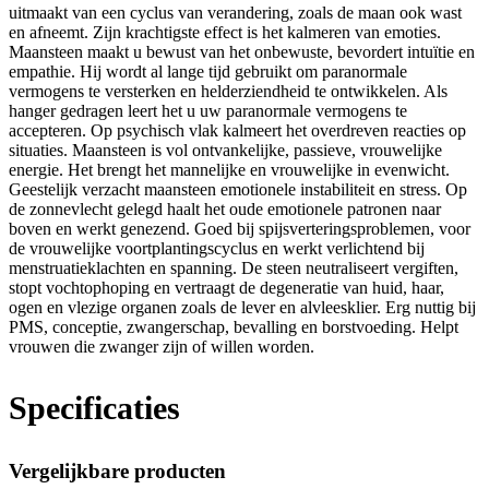
uitmaakt van een cyclus van verandering, zoals de maan ook wast
en afneemt. Zijn krachtigste effect is het kalmeren van emoties.
Maansteen maakt u bewust van het onbewuste, bevordert intuïtie en
empathie. Hij wordt al lange tijd gebruikt om paranormale
vermogens te versterken en helderziendheid te ontwikkelen. Als
hanger gedragen leert het u uw paranormale vermogens te
accepteren. Op psychisch vlak kalmeert het overdreven reacties op
situaties. Maansteen is vol ontvankelijke, passieve, vrouwelijke
energie. Het brengt het mannelijke en vrouwelijke in evenwicht.
Geestelijk verzacht maansteen emotionele instabiliteit en stress. Op
de zonnevlecht gelegd haalt het oude emotionele patronen naar
boven en werkt genezend. Goed bij spijsverteringsproblemen, voor
de vrouwelijke voortplantingscyclus en werkt verlichtend bij
menstruatieklachten en spanning. De steen neutraliseert vergiften,
stopt vochtophoping en vertraagt de degeneratie van huid, haar,
ogen en vlezige organen zoals de lever en alvleesklier. Erg nuttig bij
PMS, conceptie, zwangerschap, bevalling en borstvoeding. Helpt
vrouwen die zwanger zijn of willen worden.
Specificaties
Vergelijkbare producten