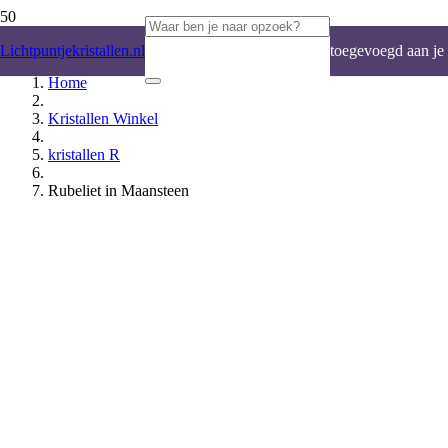
Product
is
Lichtpuntjekristallen.nl
toegevoegd aan je
Home
winkelwagen.
Kristallen Winkel
kristallen R
Rubeliet in Maansteen