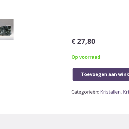
€
27,80
Op voorraad
Toevoegen aan win
Serafiniet
plak,
Categorieën:
Kristallen
,
Kr
Rusland
aantal