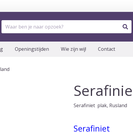
og
Openingstijden
Wie zijn wij!
Contact
sland
Serafinie
Serafiniet plak, Rusland
Serafiniet