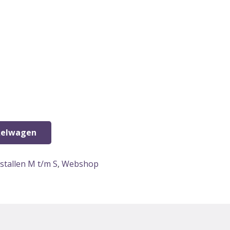
kelwagen
istallen M t/m S
,
Webshop