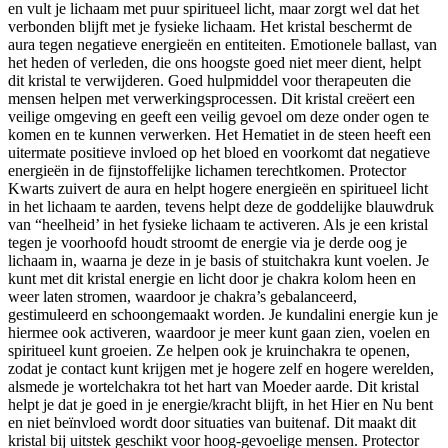
en vult je lichaam met puur spiritueel licht, maar zorgt wel dat het
verbonden blijft met je fysieke lichaam. Het kristal beschermt de
aura tegen negatieve energieën en entiteiten. Emotionele ballast, van
het heden of verleden, die ons hoogste goed niet meer dient, helpt
dit kristal te verwijderen. Goed hulpmiddel voor therapeuten die
mensen helpen met verwerkingsprocessen. Dit kristal creëert een
veilige omgeving en geeft een veilig gevoel om deze onder ogen te
komen en te kunnen verwerken. Het Hematiet in de steen heeft een
uitermate positieve invloed op het bloed en voorkomt dat negatieve
energieën in de fijnstoffelijke lichamen terechtkomen. Protector
Kwarts zuivert de aura en helpt hogere energieën en spiritueel licht
in het lichaam te aarden, tevens helpt deze de goddelijke blauwdruk
van “heelheid’ in het fysieke lichaam te activeren. Als je een kristal
tegen je voorhoofd houdt stroomt de energie via je derde oog je
lichaam in, waarna je deze in je basis of stuitchakra kunt voelen. Je
kunt met dit kristal energie en licht door je chakra kolom heen en
weer laten stromen, waardoor je chakra’s gebalanceerd,
gestimuleerd en schoongemaakt worden. Je kundalini energie kun je
hiermee ook activeren, waardoor je meer kunt gaan zien, voelen en
spiritueel kunt groeien. Ze helpen ook je kruinchakra te openen,
zodat je contact kunt krijgen met je hogere zelf en hogere werelden,
alsmede je wortelchakra tot het hart van Moeder aarde. Dit kristal
helpt je dat je goed in je energie/kracht blijft, in het Hier en Nu bent
en niet beïnvloed wordt door situaties van buitenaf. Dit maakt dit
kristal bij uitstek geschikt voor hoog-gevoelige mensen. Protector