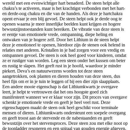
wereld met een evenwichtiger hart benaderd. De steen helpt alle
chakra’s te activeren, maar is het krachtigst verbonden met het hart-
en derde-oog chakra en die van de handen. Als deze je hartchakra
opent ervaar je een blij gevoel. De steen helpt ook je derde oog te
openen waarna je meer innerlijke beelden kunt krijgen en hogere
bewustzijnstoestanden kunt bereiken. De vibratie van deze steen is
er eentje van emotionele vrede, ontspanning, diepe heling en
ontwaken van je hogere zelf. Door het Lithium in de steen helpt
deze je emotioneel te openen, hierdoor zijn de stenen ook helend in
relaties met anderen. Kristallen in je bad zorgen voor een vredig en
ontspannen gevoel. De steen is ook heel goed voor kinderen, omdat
ze er rustiger van worden. Leg een steen onder het kussen om beter
en rustig te slapen. Het geeft rust in je hoofd, waardoor je minder
piekert. Deva’s en natuurwezens worden tot deze steen
aangetrokken, ook planten en dieren houden van deze steen, dus
heel fijn om er in je tuin te leggen of bij een dier zijn slaapplaats.
Een andere mooie eigenschap is dat Lithiumkwarts je overgave
leert, je helpt te vertrouwen dat het ons hoogste goed zich
manifesteert wanneer we er klaar voor zijn. Dit proces van overgave
schenkt je emotionele vrede en geeft je heel veel rust. Deze
eigenschappen maakt de steen ook heel geschikt voor terminale
mensen of dieren. Lithiumkwarts ondersteunt een soepele overgang
en geeft troost aan de stervende en de nabestaanden en geeft
bewustzijn over het stervensproces. Deze steen zou met elke noot op
de toonladder resoneren en een spiraal van gouden energie afgeven.