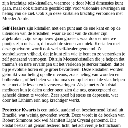
zijn krachtige reis-kirstallen, waarmee je door Multi dimensies kunt
gaan, maar ook uitermate geschikt zijn voor visionaire ervaringen en
heling van de ziel. Ook zijn deze kristallen krachtig verbonden met
Moeder Aarde.
Self-Healers
zijn kristallen met een punt aan de ene kant en op de
uiteinden van de kristallen, waar ze ooit van de cluster zijn
afgebroken, zijn ze opnieuw gaan groeien, waardoor er nieuwe
puntjes zijn ontstaan, dit maakt de stenen zo uniek. Kristallen met
deze groeivorm wordt ook wel self-healer genoemd. Ze
symboliseren vrijheid, dat je kunt zijn wie je bent en ze versterken je
zelf genezend vermogen. Dit zijn Meesterkristallen die je helpen dat
trauma’s en nare ervaringen uit het verleden je sterker maken, dat ze
bij je evolutie horen en je groei bevorderen. Deze kristallen worden
gebruikt voor heling op alle niveaus, zoals heling van wonden en
botbreuken, of het helen van trauma’s en op het mentale vlak helpen
ze je met alle lessen en levenservaringen. Als je met zo’n kristal
mediteert kun je delen onder ogen zien die nog geaccepteerd en
geheeld dienen te worden. Zeer goed bij stress en depressie, wat
door het Lithium erin nog krachtiger werkt.
Protector Kwarts
is een uniek, aardend en beschermend kristal uit
Brazilië, wat weinig gevonden wordt. Deze wordt in de boeken van
Robert Simmons ook wel Manifest Light Crystal genoemd. Dit
kristal bestaat uit gemanifesteerd licht, het activeert je lichtlichaam