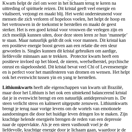
Kwarts helpt de ziel om weer in het lichaam terug te keren na
uittreding of spirituele reizen. Dit kristal geeft veel energie en
vitaliseert, verjongt en maakt blij. Het werkt ondersteunend voor
mensen die zich verloren of hopeloos voelen, het helpt de hoop en
het vertrouwen in de toekomst te herstellen en maakt de geest
sterker. Het is een goed kristal voor vrouwen die verlegen zijn en
zich moeilijk kunnen uiten, door deze steen leren ze hun ‘mannetje’
te staan. Maar natuurlijk geldt dit ook voor mannen. Dit kristal kan
een positieve energie boost geven aan een relatie die een sleur
geworden is. Singles kunnen dit kristal gebruiken om aardige,
liefdevolle minnaars aan te trekken. Protector kwarts heeft een
positieve invloed op het bloed, de nieren, weefselherstel, psychische
onrust en slapeloosheid. Dit kristal bevat veel Chi of Levensenergie
en is perfect voor het manifesteren van dromen en wensen. Het helpt
ook het evenwicht tussen yin en yang te herstellen.
Lithiumkwarts
heeft alle eigenschappen van kwarts uit Brazilië,
maar door het Lithium is het ook een uitstekend balancerend kristal
dat je in evenwicht brengt en een natuurlijk antidepressivum is. De
steen verlicht stress en kalmeert uitgeputte zenuwen. Lithiumkwarts
brengt je terug naar vorige levens om de wortels van emotionele
aandoeningen die door het huidige leven dringen los te maken. Zijn
krachtige helende energieën brengen de reden van een depressie
naar de oppervlakte. Als je een steen vasthoudt voel je de
liefdevolle, krachtige energie door je lichaam gaan, waardoor je de