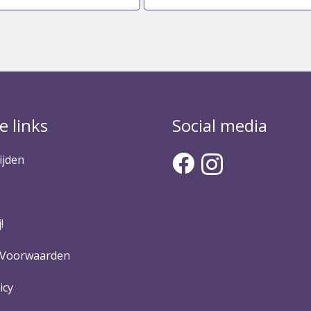
e links
Social media
ijden
!
 Voorwaarden
icy