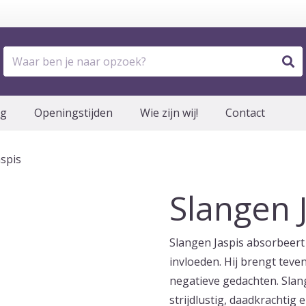
og
Openingstijden
Wie zijn wij!
Contact
spis
Slangen 
Slangen Jaspis absorbeert
invloeden. Hij brengt teve
negatieve gedachten. Slang
strijdlustig, daadkrachtig 