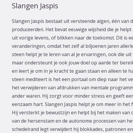
Slangen Jaspis
Slangen Jaspis bestaat uit versteende algen, één van 
produceerden. Het bevat eeuwige wijsheid die je helpt
uit vorige levens, of blikken naar de toekomst. Dit is e
veranderingen, omdat het zelf al biljoenen jaren alle
steen helpt je te leren van al je ervaringen, ook die uit v
maar ondersteunt je ook jouw doel op aarde ter bereik
en leert je om in je kracht te gaan staan en alleen te
steen mediteert is het een portaal om diep naar het ve
het verwijderen van afdrukken van mentale programma’s
ander waren. Hij zorgt voor minder stress en geeft ee
eenzaam hart. Slangen Jaspis helpt je om meer in het N
Hij versterkt je bewustzijn en helpt bij het maken van 
van de hersenstam en de autonome processen van het li
schedelrand legt verwijdert hij blokkades, patronen e