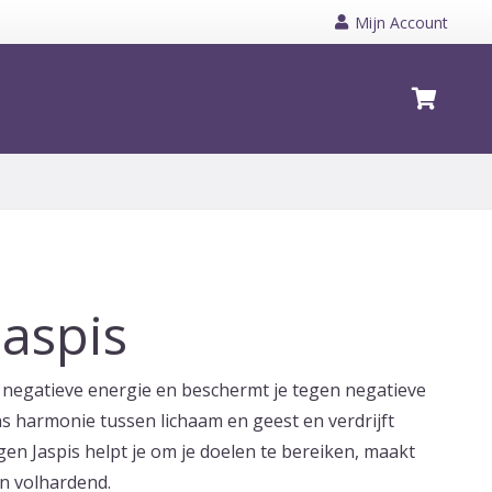
Mijn Account
Geen producten in de winkelwagen.
Jaspis
 negatieve energie en beschermt je tegen negatieve
ns harmonie tussen lichaam en geest en verdrijft
en Jaspis helpt je om je doelen te bereiken, maakt
en volhardend.