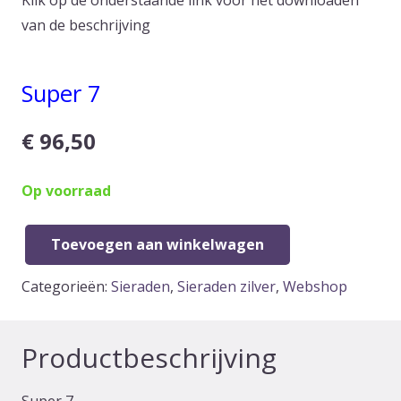
Klik op de onderstaande link voor het downloaden
van de beschrijving
Super 7
€
96,50
Op voorraad
Toevoegen aan winkelwagen
Super
7
Categorieën:
Sieraden
,
Sieraden zilver
,
Webshop
armband
aantal
Productbeschrijving