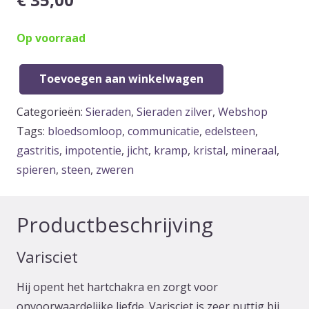
Op voorraad
Toevoegen aan winkelwagen
Varisciet
Hanger
Categorieën:
Sieraden
,
Sieraden zilver
,
Webshop
aantal
Tags:
bloedsomloop
,
communicatie
,
edelsteen
,
gastritis
,
impotentie
,
jicht
,
kramp
,
kristal
,
mineraal
,
spieren
,
steen
,
zweren
Productbeschrijving
Varisciet
Hij opent het hartchakra en zorgt voor
onvoorwaardelijke liefde. Varisciet is zeer nuttig bij