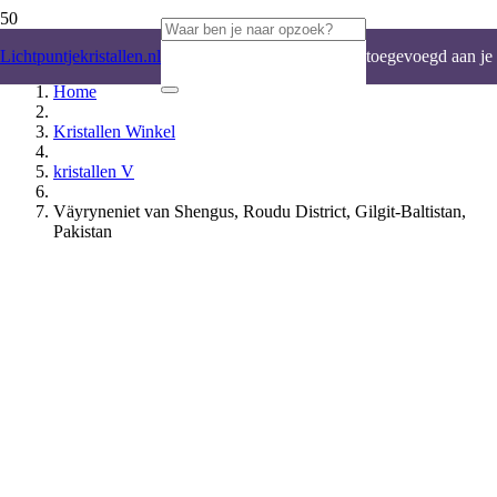
Product
is
Lichtpuntjekristallen.nl
toegevoegd aan je
Home
winkelwagen.
Kristallen Winkel
kristallen V
Väyryneniet van Shengus, Roudu District, Gilgit-Baltistan,
Pakistan