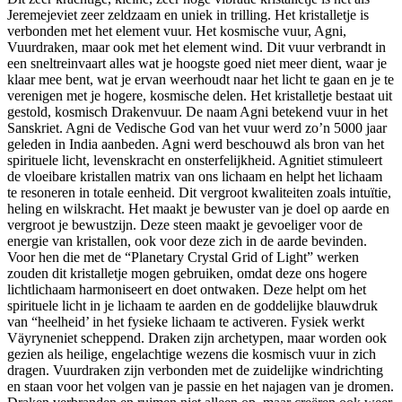
Jeremejeviet zeer zeldzaam en uniek in trilling. Het kristalletje is
verbonden met het element vuur. Het kosmische vuur, Agni,
Vuurdraken, maar ook met het element wind. Dit vuur verbrandt in
een sneltreinvaart alles wat je hoogste goed niet meer dient, waar je
klaar mee bent, wat je ervan weerhoudt naar het licht te gaan en je te
verenigen met je hogere, kosmische delen. Het kristalletje bestaat uit
gestold, kosmisch Drakenvuur. De naam Agni betekend vuur in het
Sanskriet. Agni de Vedische God van het vuur werd zo’n 5000 jaar
geleden in India aanbeden. Agni werd beschouwd als bron van het
spirituele licht, levenskracht en onsterfelijkheid. Agnitiet stimuleert
de vloeibare kristallen matrix van ons lichaam en helpt het lichaam
te resoneren in totale eenheid. Dit vergroot kwaliteiten zoals intuïtie,
heling en wilskracht. Het maakt je bewuster van je doel op aarde en
vergroot je bewustzijn. Deze steen maakt je gevoeliger voor de
energie van kristallen, ook voor deze zich in de aarde bevinden.
Voor hen die met de “Planetary Crystal Grid of Light” werken
zouden dit kristalletje mogen gebruiken, omdat deze ons hogere
lichtlichaam harmoniseert en doet ontwaken. Deze helpt om het
spirituele licht in je lichaam te aarden en de goddelijke blauwdruk
van “heelheid’ in het fysieke lichaam te activeren. Fysiek werkt
Väyryneniet scheppend. Draken zijn archetypen, maar worden ook
gezien als heilige, engelachtige wezens die kosmisch vuur in zich
dragen. Vuurdraken zijn verbonden met de zuidelijke windrichting
en staan voor het volgen van je passie en het najagen van je dromen.