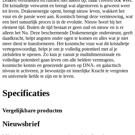
Draken verbranden en ruimen niet alleen op, maar creëren ook weer.
Dit kristalletje verwarmt en brengt wat afgestorven is geweest weer
tot leven. Drakenenergie opent, brengt nieuw leven, wakkert het
vuur en de passie weer aan. Kosmisch brengt deze vernieuwing, wat
een heel natuurlijk proces is in de evolutie. Nieuw hoort bij het
element tijd. Buiten de tijd bestaat er geen oud en nieuw en is er
alleen het Nu. Deze beschermende Drakenenergie ondersteunt, geeft
daadkracht, helpt angsten onder ogen te komen en alles wat je niet
meer dient te transformeren. Het kosmische vuur wat dit kristalletje
vertegenwoordigt, helpt je om je volledig potentieel met al je
zielsdelen te openen. Zo kun je vanuit je multidimensionale en
volledige potentieel gaan leven om alle heldere vermogens,
kosmische kennis en genezende gaven op DNA- en galactisch
niveau te activeren, je bewustzijn en innerlijke Kracht te vergroten
en universele liefde te zijn en te leven.
Specificaties
Vergelijkbare producten
Nieuwsbrief