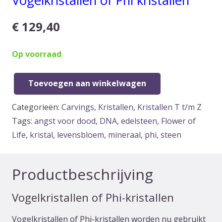
Vogelkristallen of Phi kristallen
€
129,40
Op voorraad
Toevoegen aan winkelwagen
Vogelkristal
of
Categorieën:
Carvings
,
Kristallen
,
Kristallen T t/m Z
Phi-
Tags:
angst voor dood
,
DNA
,
edelsteen
,
Flower of
kristal
Life
,
kristal
,
levensbloem
,
mineraal
,
phi
,
steen
Amethist
Fantoom,
Productbeschrijving
12
facet
Vogelkristallen of Phi-kristallen
aantal
Vogelkristallen of Phi-kristallen worden nu gebruikt