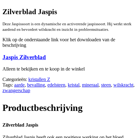
Zilverblad Jaspis
Deze Jaspissoort is een dynamische en activerende jaspissoort. Hij werkt sterk
aardend en bevordert wilskracht en inzicht in probleemsituaties.
Klik op de onderstaande link voor het downloaden van de
beschrijving
Jaspis Zilverblad
Alleen te bekijken en te koop in de winkel
Categorieën:
kristallen Z
Tags:
aarde
,
bevalling
,
edelsteen
,
kristal
,
mineraal
,
steen
,
wilskracht
,
zwangerschap
Productbeschrijving
Zilverblad Jaspis
Zilverblad Jaspis heeft ook een positieve werking op het bloed,