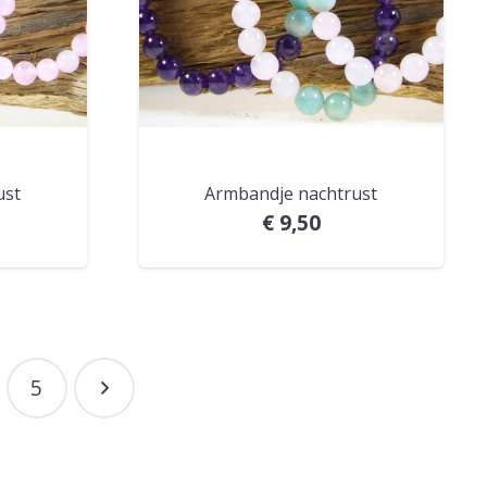
ust
Armbandje nachtrust
€
9,50
5