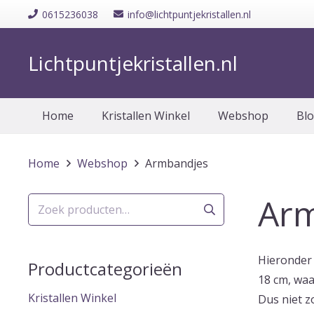
0615236038
info@lichtpuntjekristallen.nl
Lichtpuntjekristallen.nl
Home
Kristallen Winkel
Webshop
Bl
Home
Webshop
Armbandjes
Ar
Zoeken
naar:
Hieronder 
Productcategorieën
18 cm, waa
Kristallen Winkel
Dus niet z