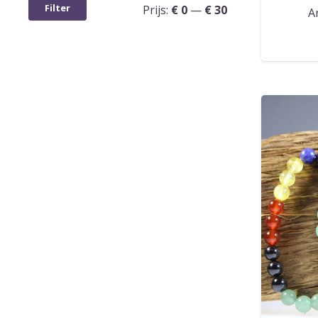
Min.
Max.
Filter
Prijs:
€ 0
—
€ 30
A
prijs
prijs