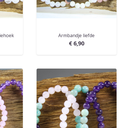
iehoek
Armbandje liefde
€
6,90