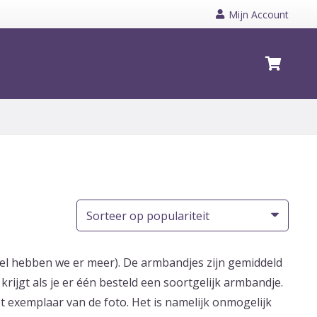
Mijn Account
Geen producten in de winkelwagen.
nkel hebben we er meer). De armbandjes zijn gemiddeld
rijgt als je er één besteld een soortgelijk armbandje.
t exemplaar van de foto. Het is namelijk onmogelijk