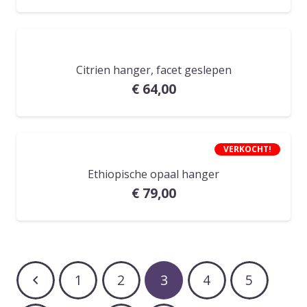
Citrien hanger, facet geslepen
€
64,00
VERKOCHT!
Ethiopische opaal hanger
€
79,00
1
2
3
4
5