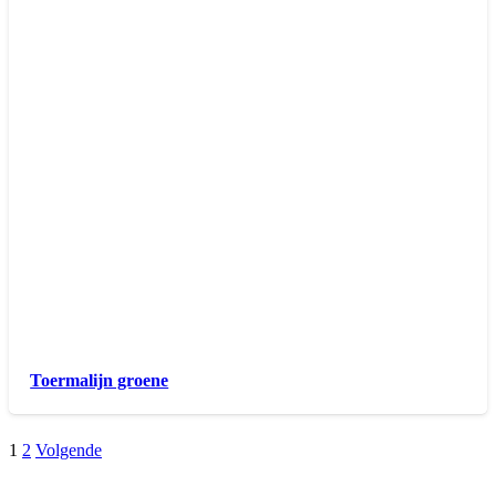
Toermalijn groene
1
2
Volgende