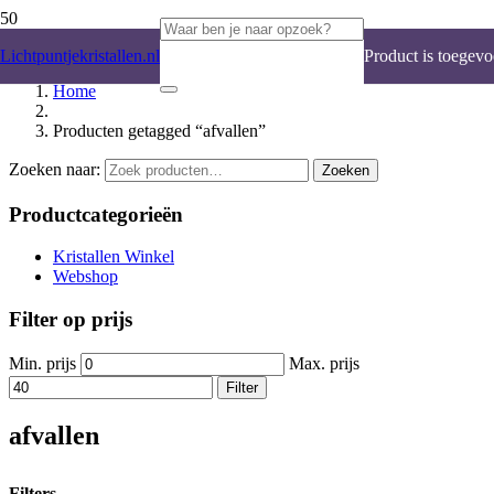
Lichtpuntjekristallen.nl
Product
is toegevo
Home
Producten getagged “afvallen”
Zoeken naar:
Zoeken
Productcategorieën
Kristallen Winkel
Webshop
Filter op prijs
Min. prijs
Max. prijs
Filter
afvallen
Filters