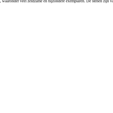
len, waaronder veel zeldzame en bijzondere exemplaren. De stenen zijn va