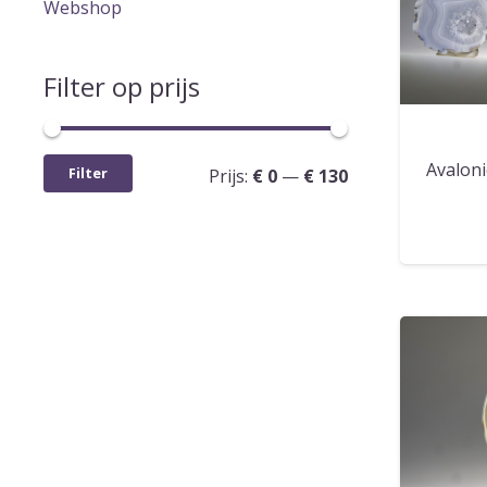
Webshop
Filter op prijs
Min.
Max.
Avalon
Filter
Prijs:
€ 0
—
€ 130
prijs
prijs