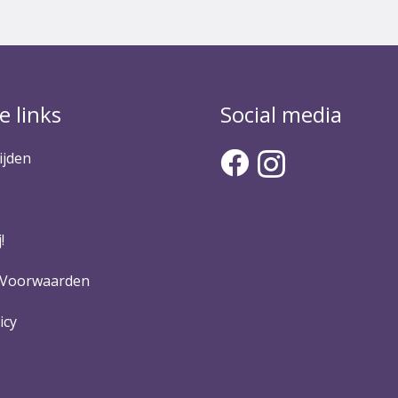
e links
Social media
ijden
!
 Voorwaarden
icy