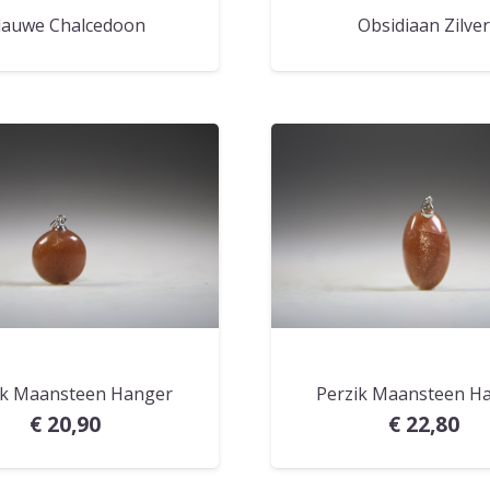
lauwe Chalcedoon
Obsidiaan Zilve
ik Maansteen Hanger
Perzik Maansteen H
€
20,90
€
22,80