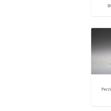
B
Perz