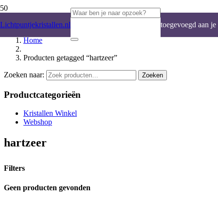
Product
is
Lichtpuntjekristallen.nl
toegevoegd aan je
Home
winkelwagen.
Producten getagged “hartzeer”
Zoeken naar:
Zoeken
Productcategorieën
Kristallen Winkel
Webshop
hartzeer
Filters
Geen producten gevonden