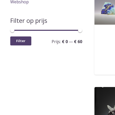
Webshop
Filter op prijs
Min.
Max.
Filter
Prijs:
€ 0
—
€ 60
prijs
prijs