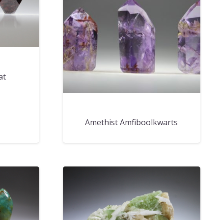
at
Amethist Amfiboolkwarts