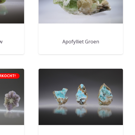
w
Apofylliet Groen
RKOCHT!