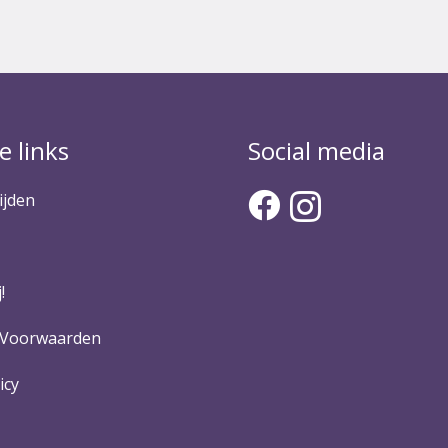
e links
Social media
ijden
!
 Voorwaarden
icy