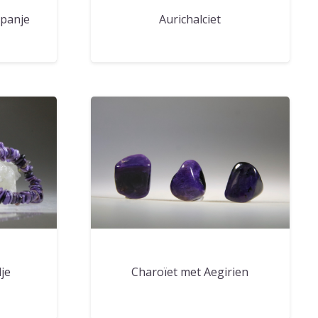
Spanje
Aurichalciet
je
Charoïet met Aegirien