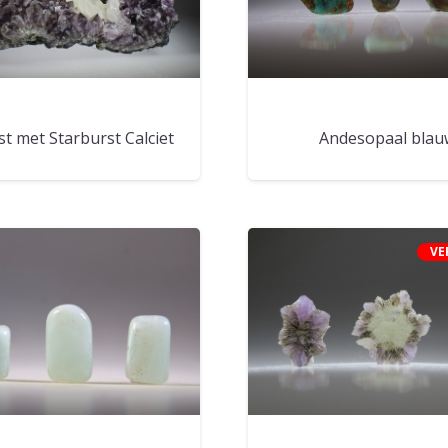
t met Starburst Calciet
Andesopaal blau
VE