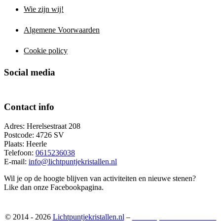
Wie zijn wij!
Algemene Voorwaarden
Cookie policy
Social media
Contact info
Adres: Herelsestraat 208
Postcode: 4726 SV
Plaats: Heerle
Telefoon:
0615236038
E-mail:
info@lichtpuntjekristallen.nl
Wil je op de hoogte blijven van activiteiten en nieuwe stenen?
Like dan onze Facebookpagina.
© 2014 - 2026
Lichtpuntjekristallen.nl
–
Webshop ontwikkeld door: