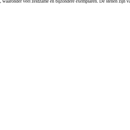
len, waaronder veel zeldzame en bijzondere exemplaren. De stenen zijn va