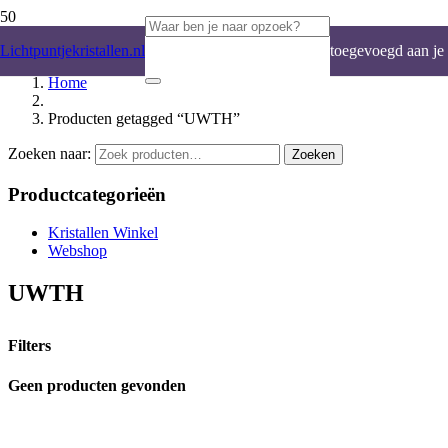
Product
is
Lichtpuntjekristallen.nl
toegevoegd aan je
Home
winkelwagen.
Producten getagged “UWTH”
Zoeken naar:
Zoeken
Productcategorieën
Kristallen Winkel
Webshop
UWTH
Filters
Geen producten gevonden