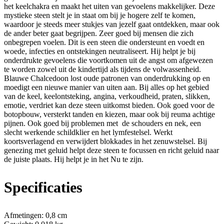
het keelchakra en maakt het uiten van gevoelens makkelijker. Deze
mystieke steen stelt je in staat om bij je hogere zelf te komen,
waardoor je steeds meer stukjes van jezelf gaat ontdekken, maar ook
de ander beter gaat begrijpen. Zeer goed bij mensen die zich
onbegrepen voelen. Dit is een steen die ondersteunt en voedt en
woede, infecties en ontstekingen neutraliseert. Hij helpt je bij
onderdrukte gevoelens die voortkomen uit de angst om afgewezen
te worden zowel uit de kindertijd als tijdens de volwassenheid.
Blauwe Chalcedoon lost oude patronen van onderdrukking op en
moedigt een nieuwe manier van uiten aan. Bij alles op het gebied
van de keel, keelontsteking, angina, verkoudheid, praten, slikken,
emotie, verdriet kan deze steen uitkomst bieden. Ook goed voor de
botopbouw, versterkt tanden en kiezen, maar ook bij reuma achtige
pijnen. Ook goed bij problemen met de schouders en nek, een
slecht werkende schildklier en het lymfestelsel. Werkt
koortsverlagend en verwijdert blokkades in het zenuwstelsel. Bij
genezing met geluid helpt deze steen te focussen en richt geluid naar
de juiste plaats. Hij helpt je in het Nu te zijn.
Specificaties
Afmetingen:
0,8 cm