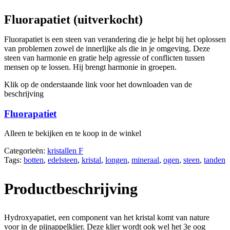
Fluorapatiet (uitverkocht)
Fluorapatiet is een steen van verandering die je helpt bij het oplossen
van problemen zowel de innerlijke als die in je omgeving. Deze
steen van harmonie en gratie help agressie of conflicten tussen
mensen op te lossen. Hij brengt harmonie in groepen.
Klik op de onderstaande link voor het downloaden van de
beschrijving
Fluorapatiet
Alleen te bekijken en te koop in de winkel
Categorieën:
kristallen F
Tags:
botten
,
edelsteen
,
kristal
,
longen
,
mineraal
,
ogen
,
steen
,
tanden
Productbeschrijving
Hydroxyapatiet, een component van het kristal komt van nature
voor in de pijnappelklier. Deze klier wordt ook wel het 3e oog