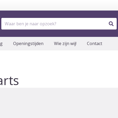
og
Openingstijden
Wie zijn wij!
Contact
rts