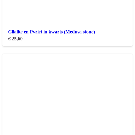
Gilalite en Pyriet in kwarts (Medusa stone)
€
25,60