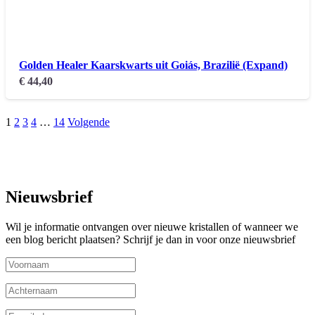
Golden Healer Kaarskwarts uit Goiás, Brazilië (Expand)
€
44,40
1
2
3
4
…
14
Volgende
Nieuwsbrief
Wil je informatie ontvangen over nieuwe kristallen of wanneer we
een blog bericht plaatsen? Schrijf je dan in voor onze nieuwsbrief