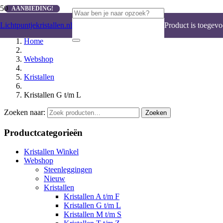
AANBIEDING!
AANBIEDING!
Lichtpuntjekristallen.nl
Product
is toegevo
Home
Webshop
Kristallen
Kristallen G t/m L
Zoeken naar:
Zoeken
Productcategorieën
Kristallen Winkel
Webshop
Steenleggingen
Nieuw
Kristallen
Kristallen A t/m F
Kristallen G t/m L
Kristallen M t/m S