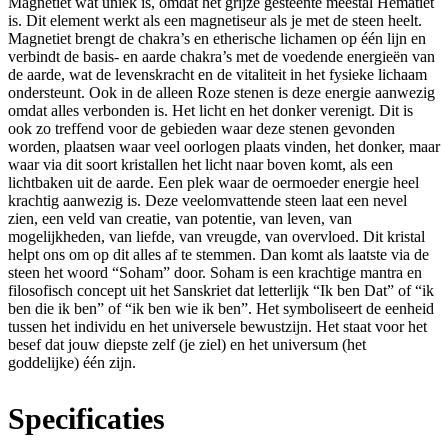
Magnetiet wat uniek is, omdat het grijze gesteente meestal Hematiet
is. Dit element werkt als een magnetiseur als je met de steen heelt.
Magnetiet brengt de chakra’s en etherische lichamen op één lijn en
verbindt de basis- en aarde chakra’s met de voedende energieën van
de aarde, wat de levenskracht en de vitaliteit in het fysieke lichaam
ondersteunt. Ook in de alleen Roze stenen is deze energie aanwezig
omdat alles verbonden is. Het licht en het donker verenigt. Dit is
ook zo treffend voor de gebieden waar deze stenen gevonden
worden, plaatsen waar veel oorlogen plaats vinden, het donker, maar
waar via dit soort kristallen het licht naar boven komt, als een
lichtbaken uit de aarde. Een plek waar de oermoeder energie heel
krachtig aanwezig is. Deze veelomvattende steen laat een nevel
zien, een veld van creatie, van potentie, van leven, van
mogelijkheden, van liefde, van vreugde, van overvloed. Dit kristal
helpt ons om op dit alles af te stemmen. Dan komt als laatste via de
steen het woord “Soham” door. Soham is een krachtige mantra en
filosofisch concept uit het Sanskriet dat letterlijk “Ik ben Dat” of “ik
ben die ik ben” of “ik ben wie ik ben”. Het symboliseert de eenheid
tussen het individu en het universele bewustzijn. Het staat voor het
besef dat jouw diepste zelf (je ziel) en het universum (het
goddelijke) één zijn.
Specificaties