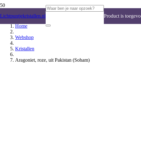
Lichtpuntjekristallen.nl
Product
is toegevo
Home
Webshop
Kristallen
Aragoniet, roze, uit Pakistan (Soham)