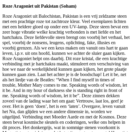
Roze Aragoniet uit Pakistan (Soham)
Roze Aragoniet uit Balochistan, Pakistan is een vrij zeldzame steen
met een prachtige roze tot zachtroze kleur. Veel exemplaren lichten
met een heldere gloed op onder een UV-lamp. Deze steen bevat een
zeer hoge vibratie welke krachtig verbonden is met liefde en het
hartchakra. Deze liefdevolle steen brengt ons voorbij het verhaal, het
spel, voorbij de nonsens, leugens, oplichting, fake, illusies en
voorbij grenzen. Als we een keus maken om vanuit ons hart te gaan
leven, i.p.v. uit ons hoofd, kunnen we achter de sluier gaan kijken.
Roze Aragoniet helpt ons daarbij. Dit roze kristal, die een krachtige
verbinding met je hartchakra maakt, stimuleert een verschuiving van
hoe we naar de werkelijkheid kunnen gaan kijken, het grote plaatje
kunnen gaan zien. Laat het achter je is de boodschap! Let it be, net
als het liedje van de Beatles: “When I find myself in times of
trouble, Mother Mary comes to me. Speaking words of wisdom, let
it be. And in my hour of darkness she is standing right in front of
me. Speaking words of wisdom, let it be”. Deze zinnen dekken
zoveel van de lading waar het om gaat: Vertrouw, laat los, geef je
over. Het is geen ‘doen’, het is een ‘laten’. Overgave, leven vanuit
het Nu, dan glijden we een andere dimensie in, worden we
uitgelijnd. Verbinding met Moeder Aarde en met de Kosmos. Deze
steen bevat kosmische sleutels en coderingen, welke ons helpen in
dit proces. Het donkergrijs, wat in sommige stenen voorkomt is