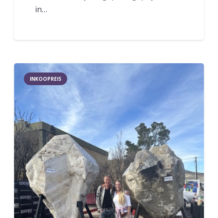
in…
INKOOPREIS