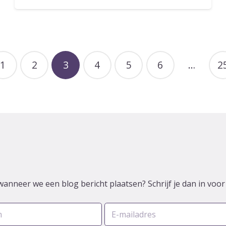
1
2
3
4
5
6
…
2
wanneer we een blog bericht plaatsen? Schrijf je dan in voo